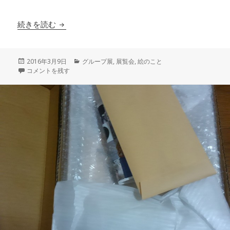
群馬・栃木で開催される「神話展」に出展します
続きを読む
投
カ
2016年3月9日
グループ展
,
展覧会
,
絵のこと
稿
群馬・栃木で開催される「神話展」に出展します！ に
テ
コメントを残す
日:
ゴ
リ
ー