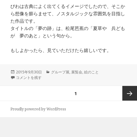
びわは古典によく出てくるイメージでしたので、そこか
ら想像を膨らませて、ノスタルジックな雰囲気を目指し
た作品です。
タイトルの「夢の跡」は、松尾芭蕉の「夏草や 兵ども
が 夢のあと」という句から。
もしよかったら、見ていただけたら嬉しいです。
投
カ
2015年9月30日
グループ展
,
展覧会
,
絵のこと
稿
ART SENSE vol.3に出品します。 に
テ
コメントを残す
日:
ゴ
リ
投
ページ
1
ー
稿
ナ
次ペー
Proudly powered by WordPress
ビ
ゲ
ジ
ー
シ