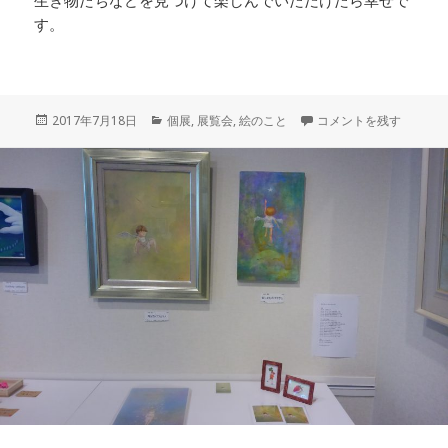
生き物たちなどを見つけて楽しんでいただけたら幸せで
す。
投
カ
個展開催中 に
2017年7月18日
個展
,
展覧会
,
絵のこと
コメントを残す
稿
テ
日:
ゴ
リ
ー