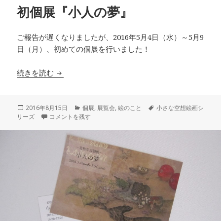
初個展『小人の夢』
ご報告が遅くなりましたが、2016年5月4日（水）～5月9
日（月）、初めての個展を行いました！
初個展『小人の夢』
続きを読む
投
カ
タ
2016年8月15日
個展
,
展覧会
,
絵のこと
小さな空想絵画シ
稿
初個展『小人の夢』 に
テ
グ
リーズ
コメントを残す
日:
ゴ
リ
ー