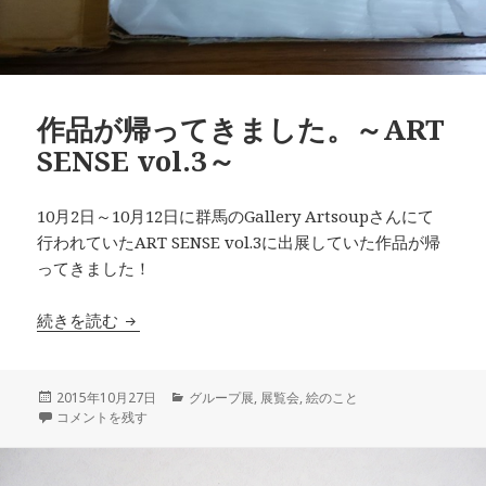
作品が帰ってきました。～ART
SENSE vol.3～
10月2日～10月12日に群馬のGallery Artsoupさんにて
行われていたART SENSE vol.3に出展していた作品が帰
ってきました！
作品が帰ってきました。～ART SENSE vol.3～
続きを読む
投
カ
2015年10月27日
グループ展
,
展覧会
,
絵のこと
稿
作品が帰ってきました。～ART SENSE vol.3～ に
テ
コメントを残す
日:
ゴ
リ
ー