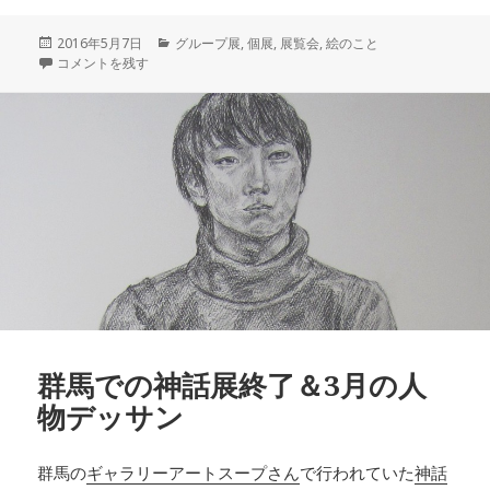
投
カ
2016年5月7日
グループ展
,
個展
,
展覧会
,
絵のこと
稿
個展＆女の子たちのエチュード2016開催中！ に
テ
コメントを残す
日:
ゴ
リ
ー
群馬での神話展終了＆3月の人
物デッサン
群馬の
ギャラリーアートスープさん
で行われていた
神話