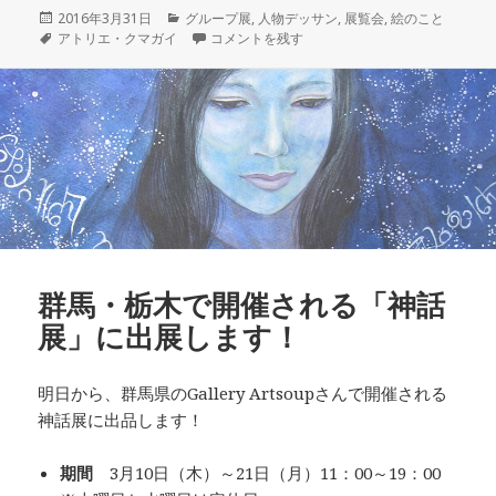
投
カ
2016年3月31日
グループ展
,
人物デッサン
,
展覧会
,
絵のこと
稿
タ
テ
群馬での神話展終了＆3月の人物デッサン に
アトリエ・クマガイ
コメントを残す
日:
グ
ゴ
リ
ー
群馬・栃木で開催される「神話
展」に出展します！
明日から、群馬県のGallery Artsoupさんで開催される
神話展に出品します！
期間
3月10日（木）～21日（月）11：00～19：00