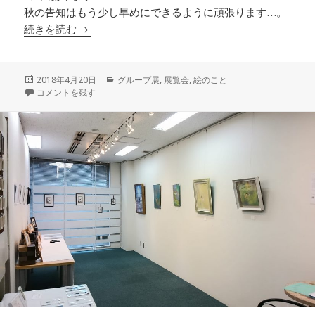
秋の告知はもう少し早めにできるように頑張ります…。
女の子たちのエチュード2018展開催中
続きを読む
投
カ
2018年4月20日
グループ展
,
展覧会
,
絵のこと
稿
女の子たちのエチュード2018展開催中 に
テ
コメントを残す
日:
ゴ
リ
ー