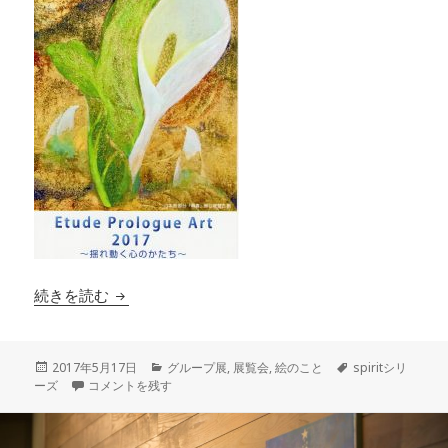
Etude Prologue Art 2017
続きを読む
投
カ
タ
2017年5月17日
グループ展
,
展覧会
,
絵のこと
spiritシリ
稿
Etude Prologue Art 2017 に
テ
グ
ーズ
コメントを残す
日:
ゴ
リ
ー