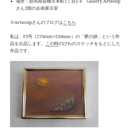
場所：群馬県前橋市本町2丁目1-6 Gallery Artsoup
さん2階の企画展示室
※Artsoupさんのブログは
こちら
私は、F3号（273mm×220mm）の「夢の跡」という作
品を出品します。
この時
のびわのスケッチをもとにした
作品です。