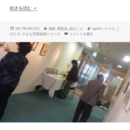
ちいさな作品展
続きを読む
投
カ
タ
2017年4月27日
個展
,
展覧会
,
絵のこと
spiritシリーズ
,
こ
稿
テ
ちいさな作品展 に
グ
びとや
,
小さな空想絵画シリーズ
コメントを残す
日:
ゴ
リ
ー