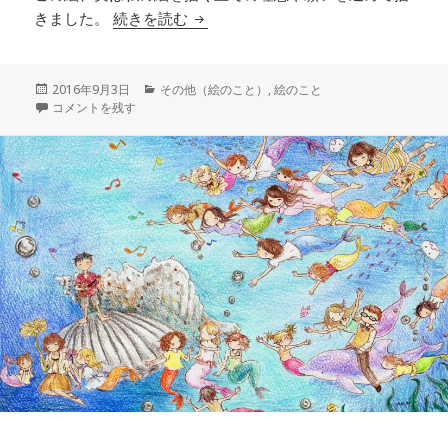
アイコンに込めた願い
きました。
続きを読む
投
カ
2016年9月3日
その他（絵のこと）
,
絵のこと
稿
アイコンに込めた願い に
テ
コメントを残す
日:
ゴ
リ
ー