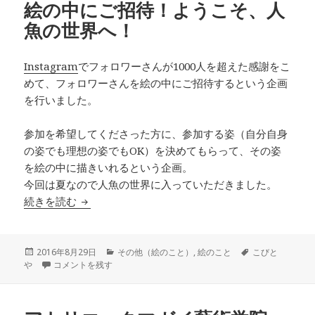
絵の中にご招待！ようこそ、人
魚の世界へ！
Instagram
でフォロワーさんが1000人を超えた感謝をこ
めて、フォロワーさんを絵の中にご招待するという企画
を行いました。
参加を希望してくださった方に、参加する姿（自分自身
の姿でも理想の姿でもOK）を決めてもらって、その姿
を絵の中に描きいれるという企画。
今回は夏なので人魚の世界に入っていただきました。
絵の中にご招待！ようこそ、人魚の世界へ！
続きを読む
投
カ
タ
2016年8月29日
その他（絵のこと）
,
絵のこと
こびと
稿
絵の中にご招待！ようこそ、人魚の世界へ！ に
テ
グ
や
コメントを残す
日:
ゴ
リ
ー