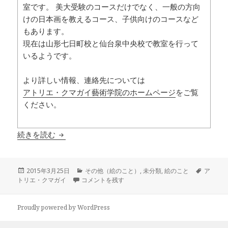
室です。 美大受験のコースだけでなく、一般の方向
けの日本画を教えるコース、子供向けのコースなど
もあります。
現在は山形七日町校と仙台泉中央校で教室を行って
いるようです。
より詳しい情報、連絡先については
アトリエ・クマガイ藝術学院のホームページ
をご覧
ください。
アトリエ・クマガイ藝術学院
続きを読む
投
カ
タ
2015年3月25日
その他（絵のこと）
,
未分類
,
絵のこと
ア
稿
アトリエ・クマガイ藝術学院 に
テ
グ
トリエ・クマガイ
コメントを残す
日:
ゴ
リ
ー
Proudly powered by WordPress