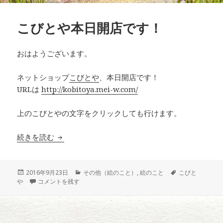
こびとや本日開店です！
おはようございます。
ネットショップ
こびとや
、本日開店です！
URLは
http://kobitoya.mei-w.com/
上のこびとやの文字をクリックしても行けます。
こびとや本日開店です！
続きを読む
投
カ
タ
2016年9月23日
その他（絵のこと）
,
絵のこと
こびと
稿
こびとや本日開店です！ に
テ
グ
や
コメントを残す
日:
ゴ
リ
ー