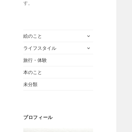
す。
サ
絵のこと
ブ
サ
メ
ライフスタイル
ブ
ニ
メ
旅行・体験
ュ
ニ
ー
本のこと
ュ
を
ー
展
未分類
を
開
展
開
プロフィール