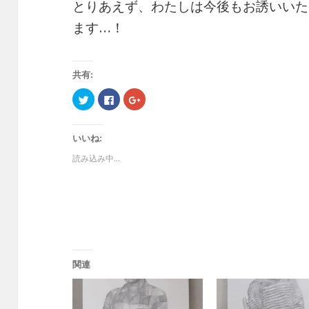
とりあえず、わたしは今後もお誘いいた
ます…！
共有:
ク
F
ク
リ
a
リ
ッ
c
ッ
ク
e
ク
し
b
し
いいね:
て
o
て
T
o
G
w
k
o
読み込み中...
i
で
o
t
共
g
t
有
l
e
す
e
r
る
+
で
に
で
共
は
共
有
ク
有
(
リ
(
新
ッ
新
し
ク
し
い
し
い
ウ
て
ウ
関連
ィ
く
ィ
ン
だ
ン
ド
さ
ド
ウ
い
ウ
で
(
で